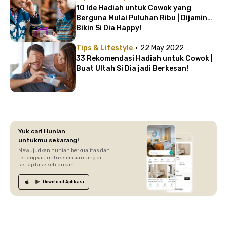
10 Ide Hadiah untuk Cowok yang
Berguna Mulai Puluhan Ribu | Dijamin
Bikin Si Dia Happy!
·
Tips & Lifestyle
22 May 2022
33 Rekomendasi Hadiah untuk Cowok |
Buat Ultah Si Dia jadi Berkesan!
Yuk cari Hunian
untukmu sekarang!
Mewujudkan hunian berkualitas dan
terjangkau untuk semua orang di
setiap fase kehidupan.
Download
Aplikasi