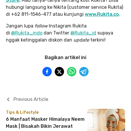
Store
.
Mau tanya-tanya tentang kost Rukita? Bisa
hubungi langsung ke Nikita (customer service Rukita)
di +62 811-1546-477 atau kunjungi
www.Rukita.co
.
Jangan lupa
follow
Instagram Rukita
di
@Rukita_indo
dan Twitter
@Rukita_id
supaya
nggak ketinggalan diskon dan
update
terkini!
Bagikan artikel ini
Previous Article
Tips & Lifestyle
6 Manfaat Masker Himalaya Neem
Mask | Bisakah Bikin Jerawat