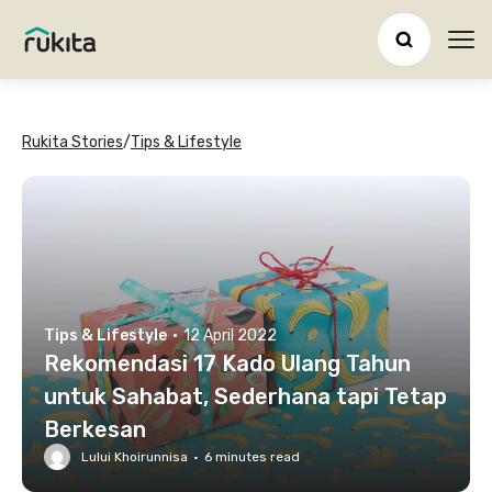
Ope
Rukita Stories
/
Tips & Lifestyle
Tips & Lifestyle
·
12 April 2022
Rekomendasi 17 Kado Ulang Tahun
untuk Sahabat, Sederhana tapi Tetap
Berkesan
Lului Khoirunnisa
·
6
minutes read