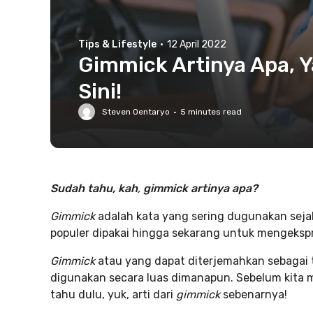
Tips & Lifestyle
·
12 April 2022
Gimmick Artinya Apa, Y
Sini!
Steven Oentaryo
·
5
minutes read
Sudah tahu, kah
,
gimmick artinya apa?
Gimmick
adalah kata yang sering dugunakan sej
populer dipakai hingga sekarang untuk mengeksp
Gimmick
atau yang dapat diterjemahkan sebagai t
digunakan secara luas dimanapun. Sebelum kita 
tahu dulu, yuk, arti dari
gimmick
sebenarnya!