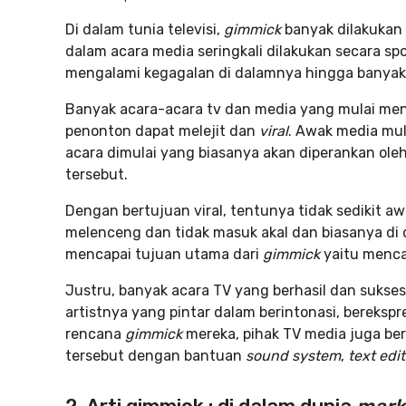
Di dalam tunia televisi,
gimmick
banyak dilakukan 
dalam acara media seringkali dilakukan secara spon
mengalami kegagalan di dalamnya hingga bany
Banyak acara-acara tv dan media yang mulai me
penonton dapat melejit dan
viral
. Awak media mu
acara dimulai yang biasanya akan diperankan ole
tersebut.
Dengan bertujuan viral, tentunya tidak sedikit 
melenceng dan tidak masuk akal dan biasanya di 
mencapai tujuan utama dari
gimmick
yaitu menca
Justru, banyak acara TV yang berhasil dan sukses 
artistnya yang pintar dalam berintonasi, bereks
rencana
gimmick
mereka, pihak TV media juga b
tersebut dengan bantuan
sound system
,
text edi