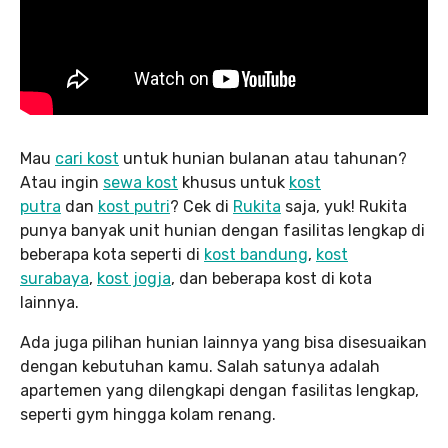
Mau
cari kost
untuk hunian bulanan atau tahunan?
Atau ingin
sewa kost
khusus untuk
kost
putra
dan
kost putri
? Cek di
Rukita
saja, yuk! Rukita
punya banyak unit hunian dengan fasilitas lengkap di
beberapa kota seperti di
kost bandung
,
kost
surabaya
,
kost jogja
, dan beberapa kost di kota
lainnya.
Ada juga pilihan hunian lainnya yang bisa disesuaikan
dengan kebutuhan kamu. Salah satunya adalah
apartemen yang dilengkapi dengan fasilitas lengkap,
seperti gym hingga kolam renang.