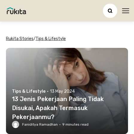
Ope
Rukita Stories
/
Tips & Lifestyle
Tips & Lifestyle
·
13 May 2024
13 Jenis Pekerjaan Paling Tidak
Disukai, Apakah Termasuk
Pekerjaanmu?
Faniditya Ramadhan
·
9
minutes read