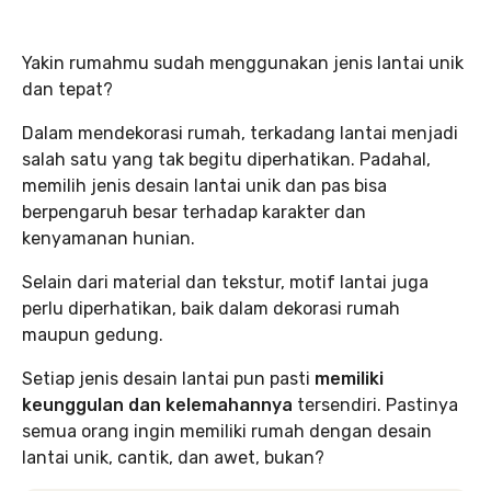
Yakin rumahmu sudah menggunakan jenis lantai unik
dan tepat?
Dalam mendekorasi rumah, terkadang lantai menjadi
salah satu yang tak begitu diperhatikan. Padahal,
memilih jenis desain lantai unik dan pas bisa
berpengaruh besar terhadap karakter dan
kenyamanan hunian.
Selain dari material dan tekstur, motif lantai juga
perlu diperhatikan, baik dalam dekorasi rumah
maupun gedung.
Setiap jenis desain lantai pun pasti
memiliki
keunggulan dan kelemahannya
tersendiri. Pastinya
semua orang ingin memiliki rumah dengan desain
lantai unik, cantik, dan awet, bukan?