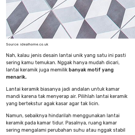
Source: idealhome.co.uk
Nah, kalau jenis desain lantai unik yang satu ini pasti
sering kamu temukan. Nggak hanya mudah dicari,
lantai keramik juga memilik
banyak motif yang
menarik.
Lantai keramik biasanya jadi andalan untuk kamar
mandi karena tak menyerap air. Pilihlah lantai keramik
yang bertekstur agak kasar agar tak licin.
Namun, sebaiknya hindarilah menggunakan lantai
keramik pada kamar tidur. Pasalnya, ruang kamar
sering mengalami perubahan suhu atau nggak stabil