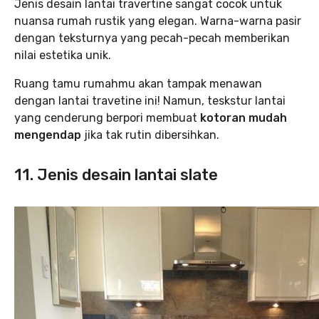
Jenis desain lantai travertine sangat cocok untuk
nuansa rumah rustik yang elegan. Warna-warna pasir
dengan teksturnya yang pecah-pecah memberikan
nilai estetika unik.
Ruang tamu rumahmu akan tampak menawan
dengan lantai travetine ini! Namun, teskstur lantai
yang cenderung berpori membuat
kotoran mudah
mengendap
jika tak rutin dibersihkan.
11. Jenis desain lantai slate