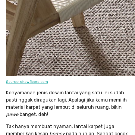
Source: shawfloors.com
Kenyamanan jenis desain lantai yang satu ini sudah
pasti nggak diragukan lagi. Apalagi jika kamu memilih
material karpet yang lembut di seluruh ruang, bikin
pewe
banget, deh!
Tak hanya membuat nyaman, lantai karpet juga
memberikan kesan
homey
pada hunian. Sangat cocok