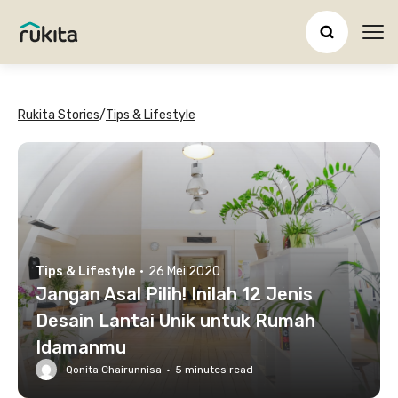
Ope
Rukita Stories
/
Tips & Lifestyle
Tips & Lifestyle
·
26 Mei 2020
Jangan Asal Pilih! Inilah 12 Jenis
Desain Lantai Unik untuk Rumah
Idamanmu
Qonita Chairunnisa
·
5
minutes read