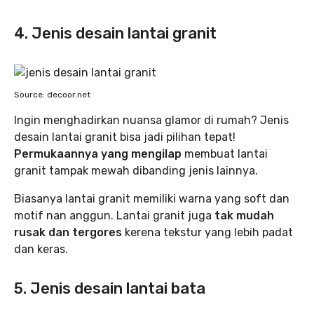
4. Jenis desain lantai granit
Source: decoor.net
Ingin menghadirkan nuansa glamor di rumah? Jenis
desain lantai granit bisa jadi pilihan tepat!
Permukaannya yang mengilap
membuat lantai
granit tampak mewah dibanding jenis lainnya.
Biasanya lantai granit memiliki warna yang soft dan
motif nan anggun. Lantai granit juga
tak mudah
rusak dan tergores
kerena tekstur yang lebih padat
dan keras.
5. Jenis desain lantai bata