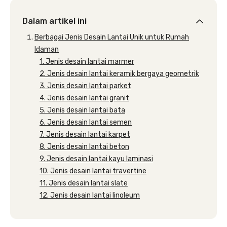
Dalam artikel ini
Berbagai Jenis Desain Lantai Unik untuk Rumah
Idaman
1. Jenis desain lantai marmer
2. Jenis desain lantai keramik bergaya geometrik
3. Jenis desain lantai parket
4. Jenis desain lantai granit
5. Jenis desain lantai bata
6. Jenis desain lantai semen
7. Jenis desain lantai karpet
8. Jenis desain lantai beton
9. Jenis desain lantai kayu laminasi
10. Jenis desain lantai travertine
11. Jenis desain lantai slate
12. Jenis desain lantai linoleum