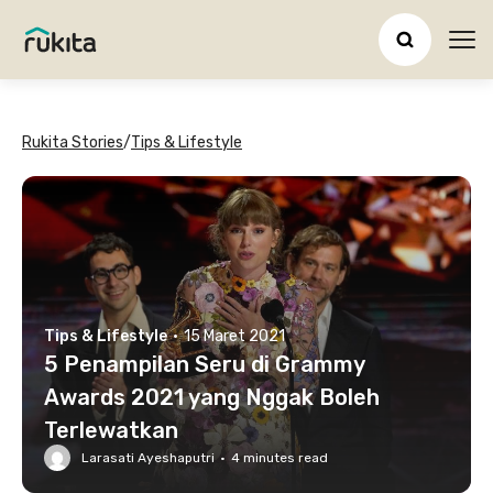
Ope
Rukita Stories
/
Tips & Lifestyle
Tips & Lifestyle
·
15 Maret 2021
5 Penampilan Seru di Grammy
Awards 2021 yang Nggak Boleh
Terlewatkan
Larasati Ayeshaputri
·
4
minutes read