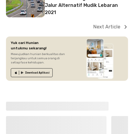
Jalur Alternatif Mudik Lebaran
2021
Next Article
Yuk cari Hunian
untukmu sekarang!
Mewujudkan hunian berkualitas dan
terjangkau untuk semua orang di
setiap fase kehidupan.
Download
Aplikasi