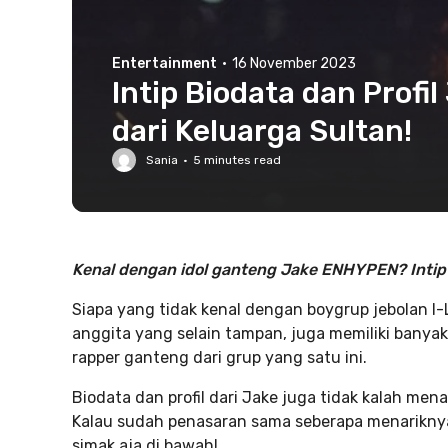
Entertainment
·
16 November 2023
Intip Biodata dan Prof
dari Keluarga Sultan!
Sania
·
5
minutes read
Kenal dengan idol ganteng Jake ENHYPEN? Intip b
Siapa yang tidak kenal dengan boygrup jebolan I
anggita yang selain tampan, juga memiliki banya
rapper ganteng dari grup yang satu ini.
Biodata dan profil dari Jake juga tidak kalah mena
Kalau sudah penasaran sama seberapa menariknya 
simak aja di bawah!