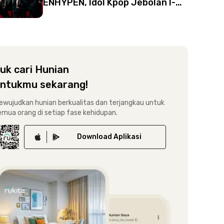
ENHYPEN, Idol Kpop Jebolan I-
Land
uk cari Hunian
ntukmu sekarang!
ewujudkan hunian berkualitas dan terjangkau untuk
emua orang di setiap fase kehidupan.
Download
Aplikasi