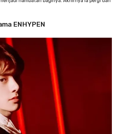
 menjadi hambatan baginya. Akhirnya ia pergi dan
rsama ENHYPEN