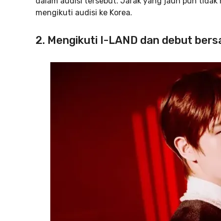
dalam audisi tersebut. Jarak yang jauh pun tidak
mengikuti audisi ke Korea.
2. Mengikuti I-LAND dan debut be