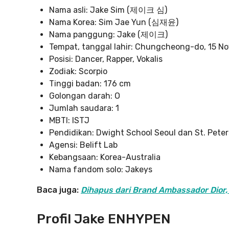
Nama asli: Jake Sim (제이크 심)
Nama Korea: Sim Jae Yun (심재윤)
Nama panggung: Jake (제이크)
Tempat, tanggal lahir: Chungcheong-do, 15 
Posisi: Dancer, Rapper, Vokalis
Zodiak: Scorpio
Tinggi badan: 176 cm
Golongan darah: O
Jumlah saudara: 1
MBTI: ISTJ
Pendidikan: Dwight School Seoul dan St. Pete
Agensi: Belift Lab
Kebangsaan: Korea-Australia
Nama fandom solo: Jakeys
Baca juga:
Dihapus dari Brand Ambassador Dior, I
Profil Jake ENHYPEN