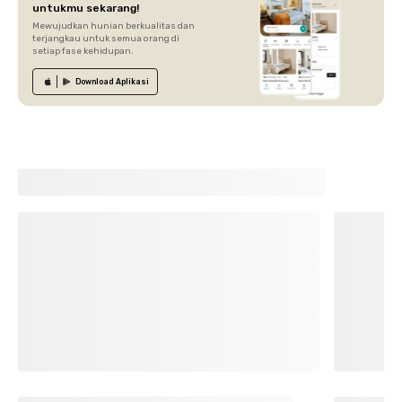
untukmu sekarang!
Mewujudkan hunian berkualitas dan
terjangkau untuk semua orang di
setiap fase kehidupan.
Download
Aplikasi