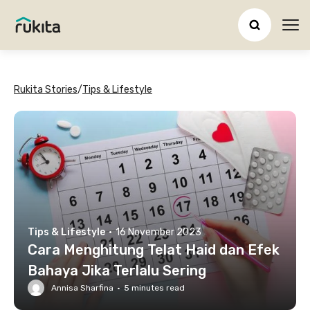
Ope
Rukita Stories
/
Tips & Lifestyle
Tips & Lifestyle
·
16 November 2023
Cara Menghitung Telat Haid dan Efek
Bahaya Jika Terlalu Sering
Annisa Sharfina
·
5
minutes read