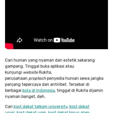
Cari hunian yang nyaman dan estetik sekarang
gampang. Tinggal buka aplikasi atau
kunjungi
website
Rukita,
perusahaan
proptech
penyedia hunian sewa jangka
panjang tepercaya dan antiribet. Tersebar di
berbagai
kota di Indonesia
, tinggal di Rukita dijamin
nyaman banget, deh.
Cari
kost dekat telkom university
,
kost dekat
unair
,
kost dekat ugm
,
kost dekat binus alam