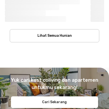
Lihat Semua Hunian
Footer
Yuk cari kost coliving dan apartemen
untukmu sekarang!
Cari Sekarang