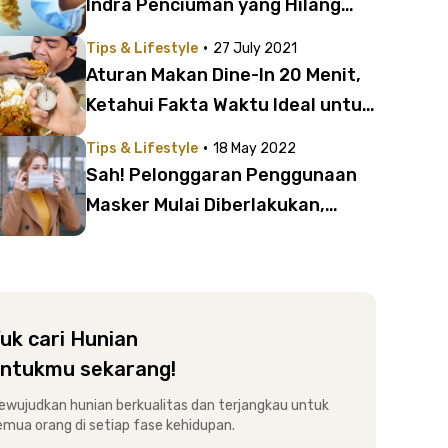
Indra Penciuman yang Hilang
akibat Covid-19 di Sini!
·
Tips & Lifestyle
27 July 2021
Aturan Makan Dine-In 20 Menit,
Ketahui Fakta Waktu Ideal untuk
Makan vs Kesehatan Tubuh di
·
Tips & Lifestyle
18 May 2022
Sini!
Sah! Pelonggaran Penggunaan
Masker Mulai Diberlakukan,
Perhatikan Dulu Hal Ini
uk cari Hunian
ntukmu sekarang!
ewujudkan hunian berkualitas dan terjangkau untuk
emua orang di setiap fase kehidupan.