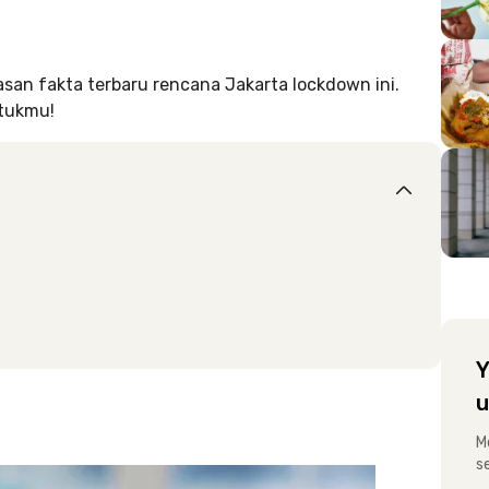
lasan fakta terbaru rencana Jakarta lockdown ini.
ntukmu!
Y
u
M
s