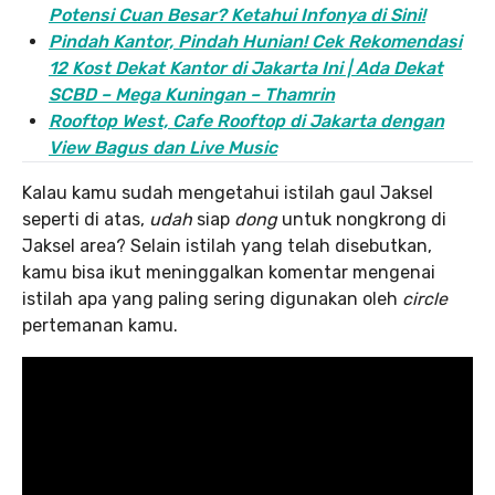
Potensi Cuan Besar? Ketahui Infonya di Sini!
Pindah Kantor, Pind
ah Hunian! Cek Rekomendasi
12 Kost Dekat Kantor di Jakarta Ini | Ada Dekat
SCBD – Mega Kuningan – Thamrin
Rooftop West, Cafe Rooftop di Jakarta dengan
View Bagus dan Live Music
Kalau kamu sudah mengetahui istilah gaul Jaksel
seperti di atas,
udah
siap
dong
untuk nongkrong di
Jaksel area? Selain istilah yang telah disebutkan,
kamu bisa ikut meninggalkan komentar mengenai
istilah apa yang paling sering digunakan oleh
circle
pertemanan kamu.