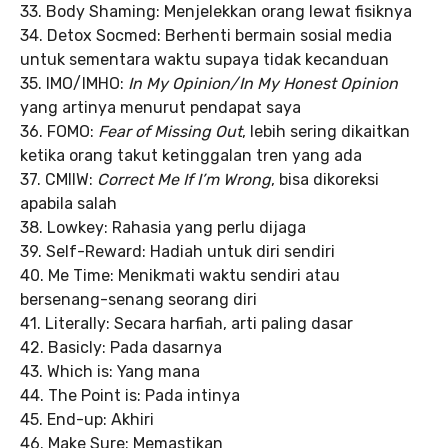
33. Body Shaming: Menjelekkan orang lewat fisiknya
34. Detox Socmed: Berhenti bermain sosial media
untuk sementara waktu supaya tidak kecanduan
35. IMO/IMHO:
In My Opinion/In My Honest Opinion
yang artinya menurut pendapat saya
36. FOMO:
Fear of Missing Out
, lebih sering dikaitkan
ketika orang takut ketinggalan tren yang ada
37. CMIIW:
Correct Me If I’m Wrong
, bisa dikoreksi
apabila salah
38. Lowkey: Rahasia yang perlu dijaga
39. Self-Reward: Hadiah untuk diri sendiri
40. Me Time: Menikmati waktu sendiri atau
bersenang-senang seorang diri
41. Literally: Secara harfiah, arti paling dasar
42. Basicly: Pada dasarnya
43. Which is: Yang mana
44. The Point is: Pada intinya
45. End-up: Akhiri
46. Make Sure: Memastikan