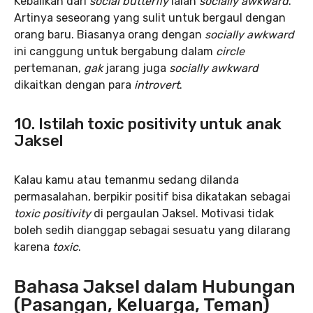
Kebalikan dari
social butterfly
ialah
socially awkward
.
Artinya seseorang yang sulit untuk bergaul dengan
orang baru. Biasanya orang dengan
socially awkward
ini canggung untuk bergabung dalam
circle
pertemanan,
gak
jarang juga
socially awkward
dikaitkan dengan para
introvert
.
10. Istilah toxic positivity untuk anak
Jaksel
Kalau kamu atau temanmu sedang dilanda
permasalahan, berpikir positif bisa dikatakan sebagai
toxic positivity
di pergaulan Jaksel. Motivasi tidak
boleh sedih dianggap sebagai sesuatu yang dilarang
karena
toxic
.
Bahasa Jaksel dalam Hubungan
(Pasangan, Keluarga, Teman)