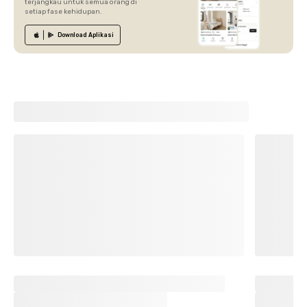
terjangkau untuk semua orang di
setiap fase kehidupan.
Download
Aplikasi