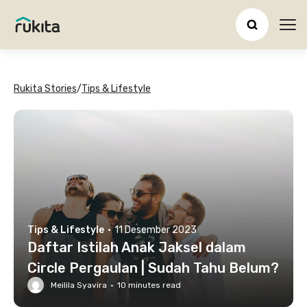
Ope
Rukita Stories
/
Tips & Lifestyle
Tips & Lifestyle
·
11 Desember 2023
Daftar Istilah Anak Jaksel dalam
Circle Pergaulan | Sudah Tahu Belum?
Meilila Syavira
·
10
minutes read