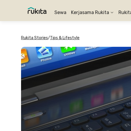
Sewa
Kerjasama Rukita
Rukit
Rukita Stories
/
Tips & Lifestyle