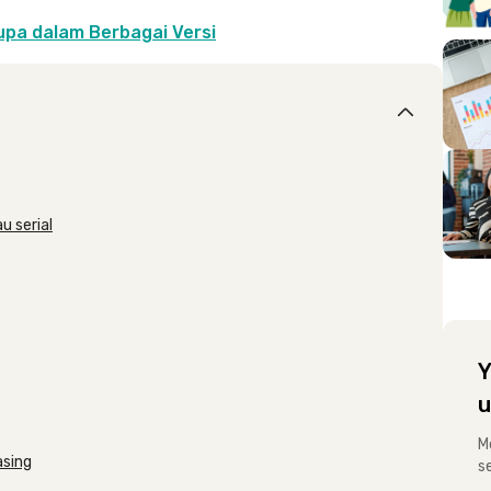
pa dalam Berbagai Versi
u serial
Y
u
M
asing
s