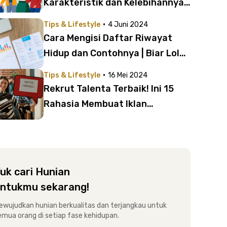
Karakteristik dan Kelebihannya
yang Penting Kamu Ketahui
·
Tips & Lifestyle
4 Juni 2024
Cara Mengisi Daftar Riwayat
Hidup dan Contohnya | Biar Lolos
Seleksi Lamaran Kerja!
·
Tips & Lifestyle
16 Mei 2024
Rekrut Talenta Terbaik! Ini 15
Rahasia Membuat Iklan
Lowongan Pekerjaan Bahasa
Inggris yang Menarik
uk cari Hunian
ntukmu sekarang!
ewujudkan hunian berkualitas dan terjangkau untuk
emua orang di setiap fase kehidupan.