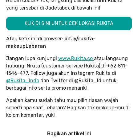
Belum cocok? Yuk, langsung cek lokasi unit Rukita
yang tersebar di Jadetabek di bawah ini!
KLIK DI SINI UNTUK CEK LOKASI RUKITA
Atau ketik ini di browser:
bit.ly/rukita-
makeupLebaran
Jangan lupa kunjungi
www.Rukita.co
atau langsung
hubungi Nikita (customer service Rukita) di +62 811-
1546-477. Follow juga akun Instagram Rukita di
@Rukita_Indo
dan Twitter di @Rukita_Id untuk
berbagai info serta promo menarik!
Apakah kamu sudah tahu mau pilih riasan wajah
seperti apa saat Lebaran? Bagikan trik makeup-mu di
kolom komentar, yuk!
Bagikan artikel ini