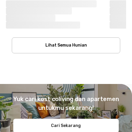
Lihat Semua Hunian
Footer
Yuk cari kost coliving dan apartemen
untukmu sekarang!
Cari Sekarang