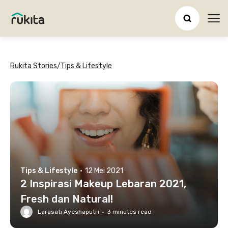
Ope
Rukita Stories
/
Tips & Lifestyle
Tips & Lifestyle
·
12 Mei 2021
2 Inspirasi Makeup Lebaran 2021,
Fresh dan Natural!
Larasati Ayeshaputri
·
3
minutes read