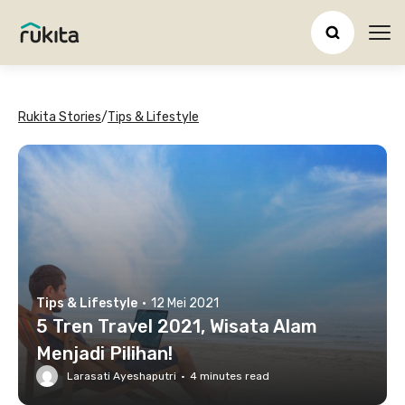
Ope
Rukita Stories
/
Tips & Lifestyle
Tips & Lifestyle
·
12 Mei 2021
5 Tren Travel 2021, Wisata Alam
Menjadi Pilihan!
Larasati Ayeshaputri
·
4
minutes read