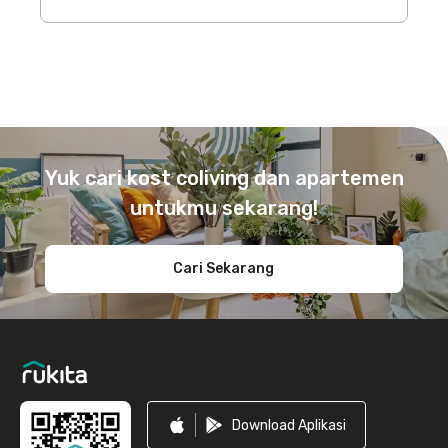
Footer
Yuk cari kost coliving dan apartemen
untukmu sekarang!
Cari Sekarang
Download Aplikasi