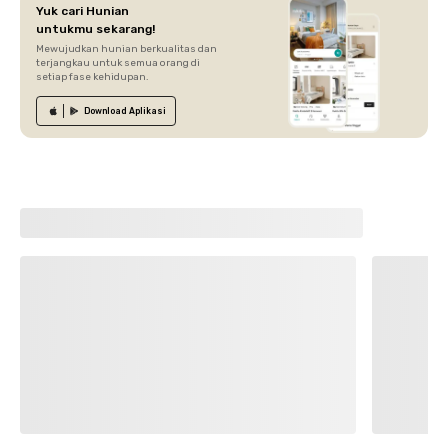
Yuk cari Hunian
untukmu sekarang!
Mewujudkan hunian berkualitas dan
terjangkau untuk semua orang di
setiap fase kehidupan.
Download
Aplikasi