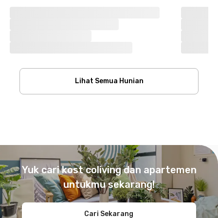
Lihat Semua Hunian
Footer
Yuk cari kost coliving dan apartemen
untukmu sekarang!
Cari Sekarang