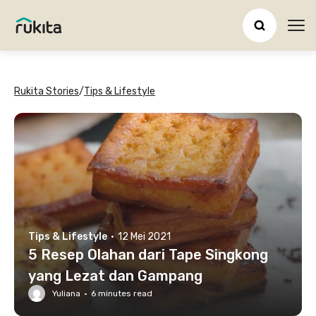
Ope
Rukita Stories
/
Tips & Lifestyle
Tips & Lifestyle
·
12 Mei 2021
5 Resep Olahan dari Tape Singkong
yang Lezat dan Gampang
Yuliana
·
6
minutes read