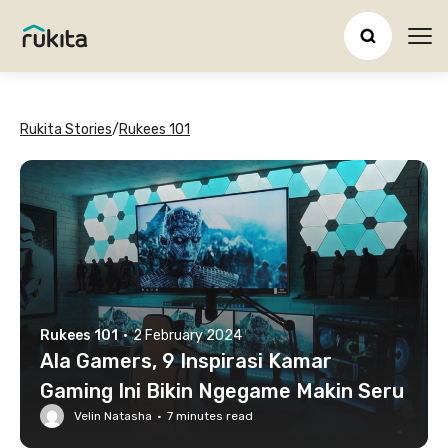
Ope
Rukita Stories
/
Rukees 101
Rukees 101
·
2 February 2024
Ala Gamers, 9 Inspirasi Kamar
Gaming Ini Bikin Ngegame Makin Seru
Velin Natasha
·
7
minutes read