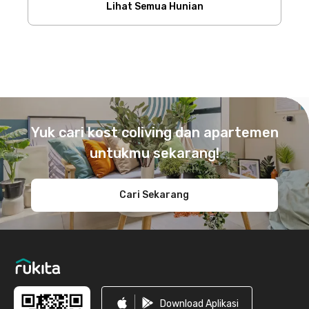
Lihat Semua Hunian
Footer
Yuk cari kost coliving dan apartemen
untukmu sekarang!
Cari Sekarang
Download Aplikasi