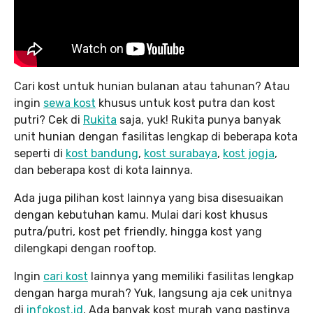
Cari kost untuk hunian bulanan atau tahunan? Atau
ingin
sewa kost
khusus untuk kost putra dan kost
putri? Cek di
Rukita
saja, yuk! Rukita punya banyak
unit hunian dengan fasilitas lengkap di beberapa kota
seperti di
kost bandung
,
kost surabaya
,
kost jogja
,
dan beberapa kost di kota lainnya.
Ada juga pilihan kost lainnya yang bisa disesuaikan
dengan kebutuhan kamu. Mulai dari kost khusus
putra/putri, kost pet friendly, hingga kost yang
dilengkapi dengan rooftop.
Ingin
cari kost
lainnya yang memiliki fasilitas lengkap
dengan harga murah? Yuk, langsung aja cek unitnya
di
infokost.id
. Ada banyak kost murah yang pastinya