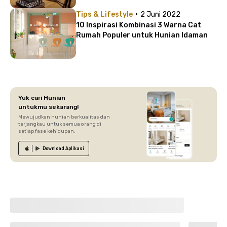
·
Tips & Lifestyle
2 Juni 2022
10 Inspirasi Kombinasi 3 Warna Cat
Rumah Populer untuk Hunian Idaman
Yuk cari Hunian
untukmu sekarang!
Mewujudkan hunian berkualitas dan
terjangkau untuk semua orang di
setiap fase kehidupan.
Download
Aplikasi