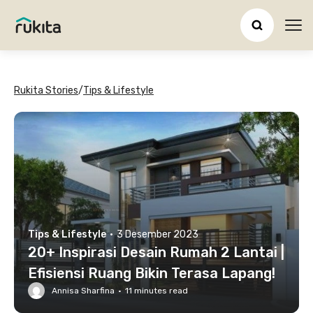
Ope
Rukita Stories
/
Tips & Lifestyle
Tips & Lifestyle
·
3 Desember 2023
20+ Inspirasi Desain Rumah 2 Lantai |
Efisiensi Ruang Bikin Terasa Lapang!
Annisa Sharfina
·
11
minutes read