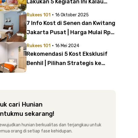
Lakukan 5 Kegiatan Ini Kalau
Kost di RuOptions Heef
·
Rukees 101
16 Oktober 2025
Residence Pasar Baru
7 Info Kost di Senen dan Kwitang
Jakarta Pusat | Harga Mulai Rp1
Jutaan Fasilitas Lengkap
·
Rukees 101
16 Mei 2024
Rekomendasi 5 Kost Eksklusif
Benhil | Pilihan Strategis ke
Perkantoran Sudirman
uk cari Hunian
ntukmu sekarang!
ewujudkan hunian berkualitas dan terjangkau untuk
emua orang di setiap fase kehidupan.