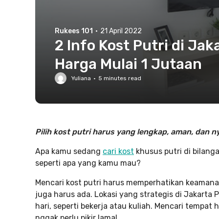
Rukees 101
·
21 April 2022
2 Info Kost Putri di Ja
Harga Mulai 1 Jutaan
Yuliana
·
5
minutes read
Pilih kost putri harus yang lengkap, aman, dan 
Apa kamu sedang
cari kost
khusus putri di bilang
seperti apa yang kamu mau?
Mencari kost putri harus memperhatikan keamanan
juga harus ada. Lokasi yang strategis di Jakart
hari, seperti bekerja atau kuliah. Mencari tempat
nggak perlu pikir lama!