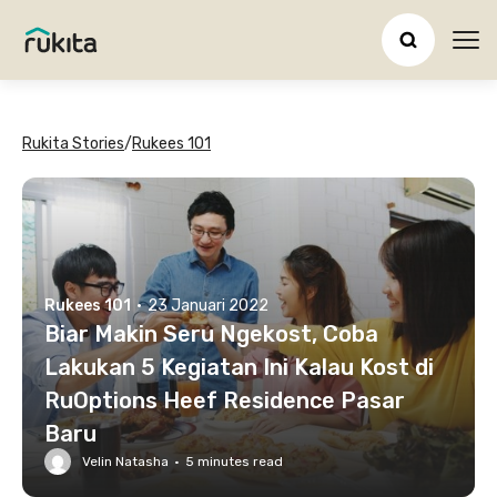
Ope
Rukita Stories
/
Rukees 101
Rukees 101
·
23 Januari 2022
Biar Makin Seru Ngekost, Coba
Lakukan 5 Kegiatan Ini Kalau Kost di
RuOptions Heef Residence Pasar
Baru
Velin Natasha
·
5
minutes read