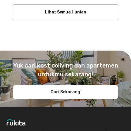
Lihat Semua Hunian
Footer
Yuk cari kost coliving dan apartemen
untukmu sekarang!
Cari Sekarang