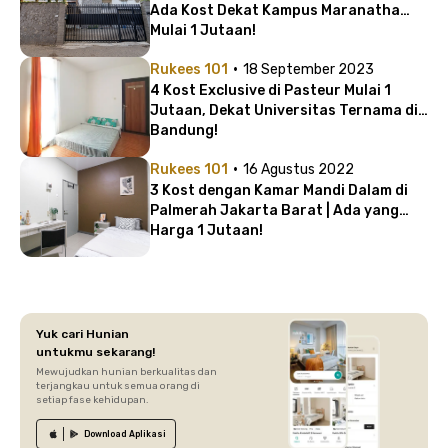
Ada Kost Dekat Kampus Maranatha
Mulai 1 Jutaan!
·
Rukees 101
18 September 2023
4 Kost Exclusive di Pasteur Mulai 1
Jutaan, Dekat Universitas Ternama di
Bandung!
·
Rukees 101
16 Agustus 2022
3 Kost dengan Kamar Mandi Dalam di
Palmerah Jakarta Barat | Ada yang
Harga 1 Jutaan!
Yuk cari Hunian
untukmu sekarang!
Mewujudkan hunian berkualitas dan
terjangkau untuk semua orang di
setiap fase kehidupan.
Download
Aplikasi