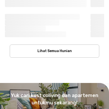
Lihat Semua Hunian
Footer
Yuk cari kost coliving dan apartemen
untukmu sekarang!