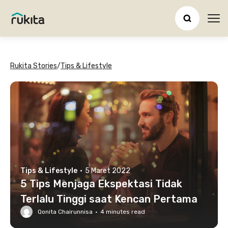
Ope
Rukita Stories
/
Tips & Lifestyle
Tips & Lifestyle
·
5 Maret 2022
5 Tips Menjaga Ekspektasi Tidak
Terlalu Tinggi saat Kencan Pertama
Qonita Chairunnisa
·
4
minutes read