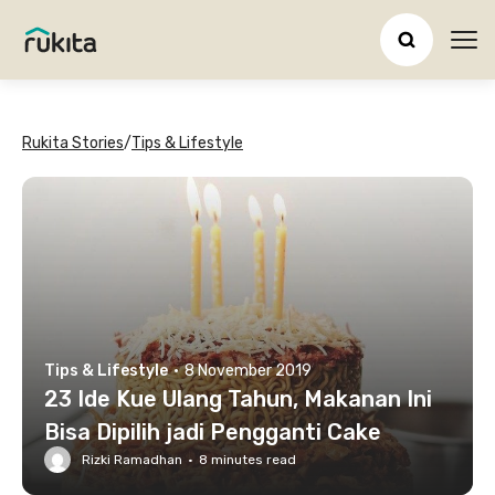
Ope
Rukita Stories
/
Tips & Lifestyle
Tips & Lifestyle
·
8 November 2019
23 Ide Kue Ulang Tahun, Makanan Ini
Bisa Dipilih jadi Pengganti Cake
Rizki Ramadhan
·
8
minutes read