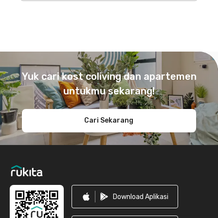
Footer
Yuk cari kost coliving dan apartemen
untukmu sekarang!
Cari Sekarang
Download Aplikasi