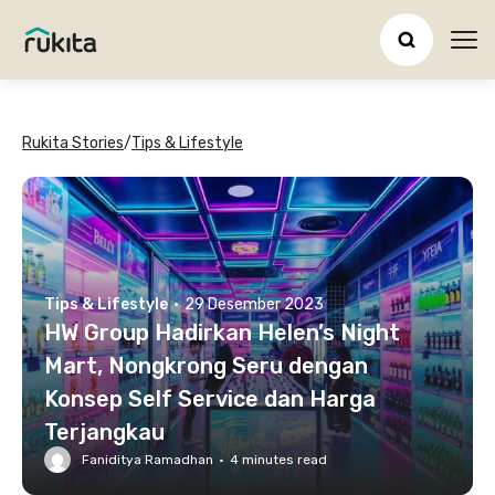
Ope
Rukita Stories
/
Tips & Lifestyle
Tips & Lifestyle
·
29 Desember 2023
HW Group Hadirkan Helen’s Night
Mart, Nongkrong Seru dengan
Konsep Self Service dan Harga
Terjangkau
Faniditya Ramadhan
·
4
minutes read