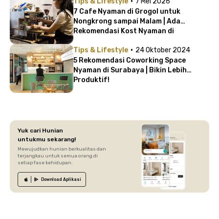
·
Tips & Lifestyle
7 Mei 2026
7 Cafe Nyaman di Grogol untuk
Nongkrong sampai Malam | Ada
Rekomendasi Kost Nyaman di
Dekatnya!
·
Tips & Lifestyle
24 Oktober 2024
5 Rekomendasi Coworking Space
Nyaman di Surabaya | Bikin Lebih
Produktif!
Yuk cari Hunian
untukmu sekarang!
Mewujudkan hunian berkualitas dan
terjangkau untuk semua orang di
setiap fase kehidupan.
Download
Aplikasi