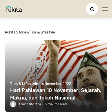
Ope
Rukita Stories
/
Tips & Lifestyle
Tips & Lifestyle
·
6 November 2023
Hari Pahlawan 10 November: Sejarah,
Makna, dan Tokoh Nasional
Annisa Sharfina
·
5
minutes read