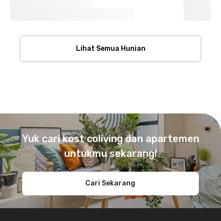
Lihat Semua Hunian
Footer
Yuk cari kost coliving dan apartemen
untukmu sekarang!
Cari Sekarang