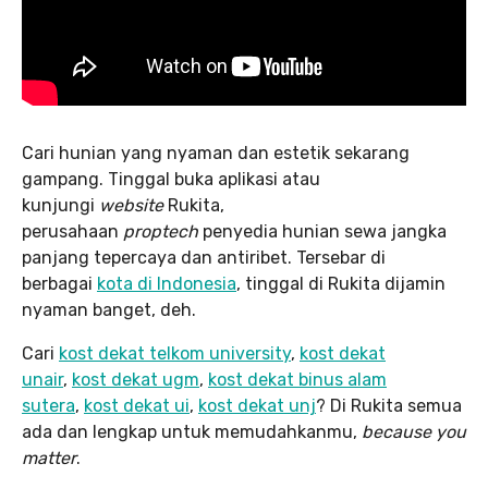
Cari hunian yang nyaman dan estetik sekarang
gampang. Tinggal buka aplikasi atau
kunjungi
website
Rukita,
perusahaan
proptech
penyedia hunian sewa jangka
panjang tepercaya dan antiribet. Tersebar di
berbagai
kota di Indonesia
, tinggal di Rukita dijamin
nyaman banget, deh.
Cari
kost dekat telkom university
,
kost dekat
unair
,
kost dekat ugm
,
kost dekat binus alam
sutera
,
kost dekat ui
,
kost dekat unj
? Di Rukita semua
ada dan lengkap untuk memudahkanmu,
because you
matter
.