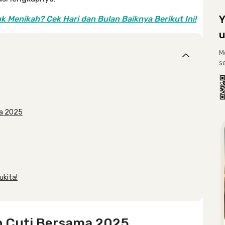
Y
 Menikah? Cek Hari dan Bulan Baiknya Berikut Ini!
u
M
s
ma 2025
ukita!
an Cuti Bersama 2025