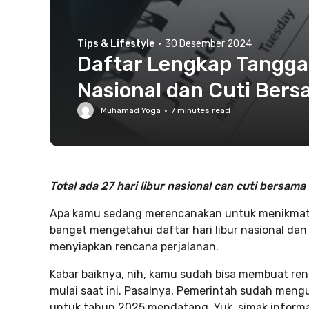
Tips & Lifestyle
·
30 Desember 2024
Daftar Lengkap Tanggal
Nasional dan Cuti Bers
Muhamad Yoga
·
7
minutes read
Total ada 27 hari libur nasional can cuti bersa
Apa kamu sedang merencanakan untuk menikmati
banget mengetahui daftar hari libur nasional d
menyiapkan rencana perjalanan.
Kabar baiknya, nih, kamu sudah bisa membuat r
mulai saat ini. Pasalnya, Pemerintah sudah meng
untuk tahun 2025 mendatang. Yuk, simak informa