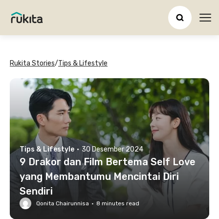
Ope
Rukita Stories
/
Tips & Lifestyle
Tips & Lifestyle
·
30 Desember 2024
9 Drakor dan Film Bertema Self Love
yang Membantumu Mencintai Diri
Sendiri
Qonita Chairunnisa
·
8
minutes read