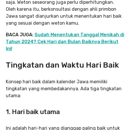
saja. Weton seseorang juga perlu diperhitungkan.
Oleh karena itu, berkonsultasi dengan ahli primbon
Jawa sangat dianjurkan untuk menentukan hari baik
yang sesuai dengan weton kamu.
BACA JUGA:
Sudah Menentukan Tanggal Menikah di
Tahun 2024? Cek Hari dan Bulan Baiknya Berikut
Ini!
Tingkatan dan Waktu Hari Baik
Konsep hari baik dalam kalender Jawa memiliki
tingkatan yang membedakannya. Ada tiga tingkatan
utama:
1.
Hari baik utama
Ini adalah hari-hari yang dianggap paling baik untuk