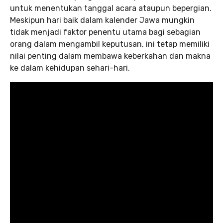
untuk menentukan tanggal acara ataupun bepergian.
Meskipun hari baik dalam kalender Jawa mungkin
tidak menjadi faktor penentu utama bagi sebagian
orang dalam mengambil keputusan, ini tetap memiliki
nilai penting dalam membawa keberkahan dan makna
ke dalam kehidupan sehari-hari.