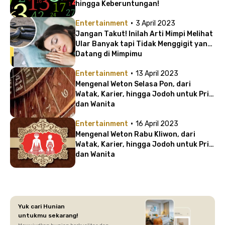
hingga Keberuntungan!
·
Entertainment
3 April 2023
Jangan Takut! Inilah Arti Mimpi Melihat
Ular Banyak tapi Tidak Menggigit yang
Datang di Mimpimu
·
Entertainment
13 April 2023
Mengenal Weton Selasa Pon, dari
Watak, Karier, hingga Jodoh untuk Pria
dan Wanita
·
Entertainment
16 April 2023
Mengenal Weton Rabu Kliwon, dari
Watak, Karier, hingga Jodoh untuk Pria
dan Wanita
Yuk cari Hunian
untukmu sekarang!