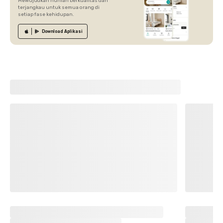
Mewujudkan hunian berkualitas dan
terjangkau untuk semua orang di
setiap fase kehidupan.
Download
Aplikasi