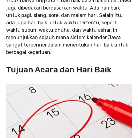
Tidak hanya tingkatan, hari baik dalam kalender Jawa
juga dibedakan berdasarkan waktu. Ada hari baik
untuk pagi, siang, sore, dan malam hari. Selain itu,
ada juga hari baik untuk waktu tertentu, seperti
waktu subuh, waktu dhuha, dan waktu ashar. Ini
menunjukkan sejauh mana sistem kalender Jawa
sangat terperinci dalam menentukan hari baik untuk
berbagai keperluan.
Tujuan Acara dan Hari Baik