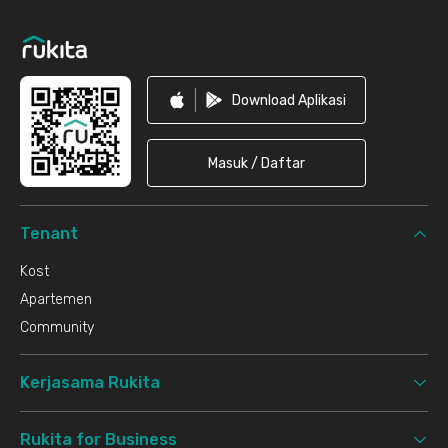
Download Aplikasi
Masuk / Daftar
Tenant
Kost
Apartemen
Community
Kerjasama Rukita
Rukita for Business