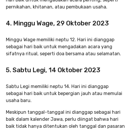
pernikahan, khitanan, atau pembukaan usaha.
4. Minggu Wage, 29 Oktober 2023
Minggu Wage memiliki neptu 12. Hari ini dianggap
sebagai hari baik untuk mengadakan acara yang
sifatnya ritual, seperti doa bersama atau selamatan.
5.
Sabtu Legi, 14 Oktober 2023
Sabtu Legi memiliki neptu 14. Hari ini dianggap
sebagai hari baik untuk bepergian jauh atau memulai
usaha baru.
Meskipun tanggal-tanggal ini dianggap sebagai hari
baik dalam kalender Jawa, perlu diingat bahwa hari
baik tidak hanya ditentukan oleh tanggal dan pasaran