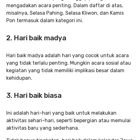
mengadakan acara penting. Dalam daftar di atas,
misalnya, Selasa Pahing, Selasa Kliwon, dan Kamis
Pon termasuk dalam kategori ini.
2.
Hari baik madya
Hari baik madya adalah hari yang cocok untuk acara
yang tidak terlalu penting. Mungkin acara sosial atau
kegiatan yang tidak memiliki implikasi besar dalam
kehidupan.
3.
Hari baik biasa
Ini adalah hari-hari yang baik untuk melakukan
aktivitas sehari-hari, seperti bepergian atau memulai
aktivitas baru yang sederhana.