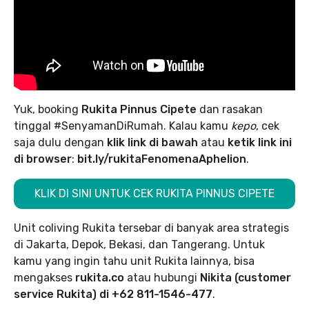
Yuk, booking
Rukita Pinnus Cipete
dan rasakan
tinggal #SenyamanDiRumah. Kalau kamu
kepo
, cek
saja dulu dengan
klik link di bawah
atau
ketik link ini
di browser
:
bit.ly/rukitaFenomenaAphelion
.
KLIK DI SINI UNTUK CEK RUKITA PINNUS CIPETE
Unit coliving Rukita tersebar di banyak area strategis
di Jakarta, Depok, Bekasi, dan Tangerang. Untuk
kamu yang ingin tahu unit Rukita lainnya, bisa
mengakses
rukita.co
atau hubungi
Nikita (customer
service Rukita) di +62 811-1546-477
.