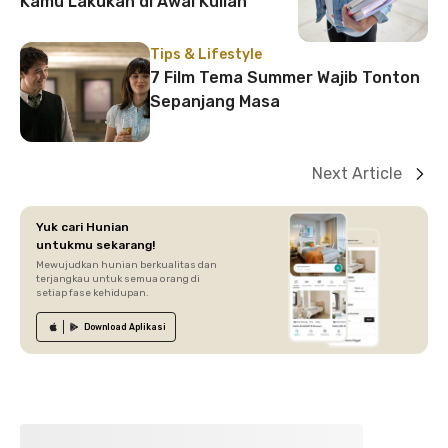
Kamu Lakukan di Awal Kuliah
Tips & Lifestyle
7 Film Tema Summer Wajib Tonton
Sepanjang Masa
Next Article
Yuk cari Hunian
untukmu sekarang!
Mewujudkan hunian berkualitas dan
terjangkau untuk semua orang di
setiap fase kehidupan.
Download
Aplikasi