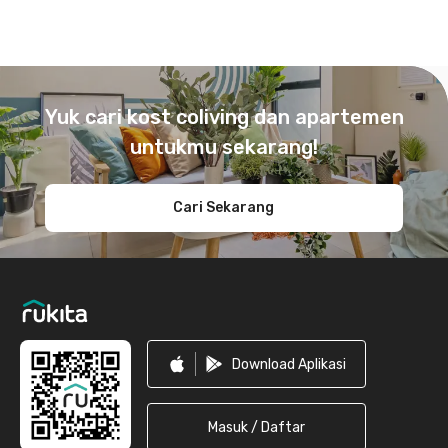
Footer
Yuk cari kost coliving dan apartemen
untukmu sekarang!
Cari Sekarang
Download Aplikasi
Masuk / Daftar