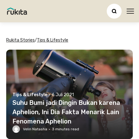
Ope
Rukita Stories
/
Tips & Lifestyle
Tips & Lifestyle
·
6 Juli 2021
Suhu Bumi jadi Dingin Bukan karena
Aphelion, Ini Dia Fakta Menarik Lain
Fenomena Aphelion
Velin Natasha
·
3
minutes read