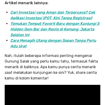
Artikel menarik lainnya:
Cari Investasi yang Aman dan Terpercaya? Cek
Aplikasi Investasi IPOT, Kini Tanpa Registrasi!
Temukan Tempat Favorit Baru dengan Kunjungi 5
Hidden Gem Bar dan Resto di Kemang, Jakarta
Selatan Ini
Cara Menagih Utang dengan Sopan Tanpa Perlu
Adu Urat
Nah, itulah beberapa informasi penting mengenai
Gunung Salak yang perlu kamu tahu, termasuk fakta
menarik di baliknya. Apa kamu punya cerita menarik
saat melakukan kunjungan ke sini? Yuk, share cerita
kamu di kolom komentar!