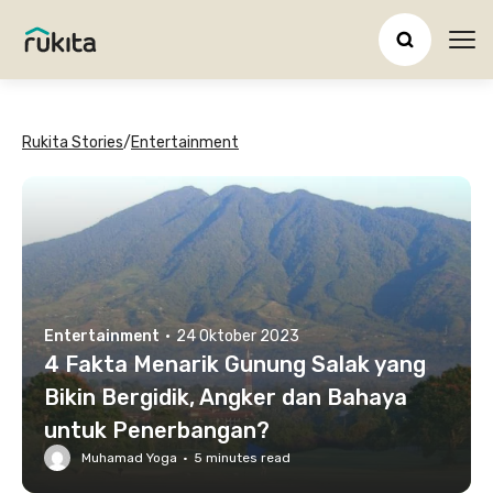
Ope
Rukita Stories
/
Entertainment
Entertainment
·
24 Oktober 2023
4 Fakta Menarik Gunung Salak yang
Bikin Bergidik, Angker dan Bahaya
untuk Penerbangan?
Muhamad Yoga
·
5
minutes read