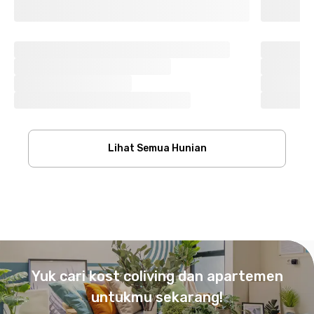
Lihat Semua Hunian
Footer
Yuk cari kost coliving dan apartemen
untukmu sekarang!