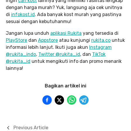
Ingin
cari kost
lainnya yang memiliki fasilitas lengkap
dengan harga murah? Yuk, langsung aja cek unitnya
di
infokost.id
. Ada banyak kost murah yang pastinya
sesuai dengan kebutuhanmu!
Jangan lupa unduh
aplikasi Rukita
yang tersedia di
PlayStore
dan
Appstore
atau kunjungi
rukita.co
untuk
informasi lebih lanjut. Ikuti juga akun
Instagram
@rukita_indo
,
Twitter @rukita_id
, dan
TikTok
@rukita_id
untuk mengikuti info dan promo menarik
lainnya!
Bagikan artikel ini
Previous Article