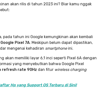
nan akan rilis di tahun 2023 ini? Biar kamu nggak
sebut:
ya, pada tahun ini Google kemungkinan akan kembali
u
Google Pixel 7A
. Meskipun belum dapat dipastikan,
edar mengenai kehadiran
smartphone
ini.
 akan memiliki layar 6,1 inci seperti Pixel 6A dengan
informasi yang menyebutkan bahwa Google Pixel
 refresh rate 90Hz
dan fitur
wireless charging
Daftar Hp yang Support OS Terbaru di Sini!