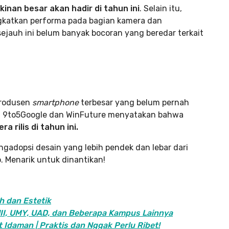
inan besar akan hadir di tahun ini
. Selain itu,
gkatkan performa pada bagian kamera dan
jauh ini belum banyak bocoran yang beredar terkait
produsen
smartphone
terbesar yang belum pernah
an 9to5Google dan WinFuture menyatakan bahwa
 rilis di tahun ini.
ngadopsi desain yang lebih pendek dan lebar dari
. Menarik untuk dinantikan!
h dan Estetik
 UII, UMY, UAD, dan Beberapa Kampus Lainnya
t Idaman | Praktis dan Nggak Perlu Ribet!