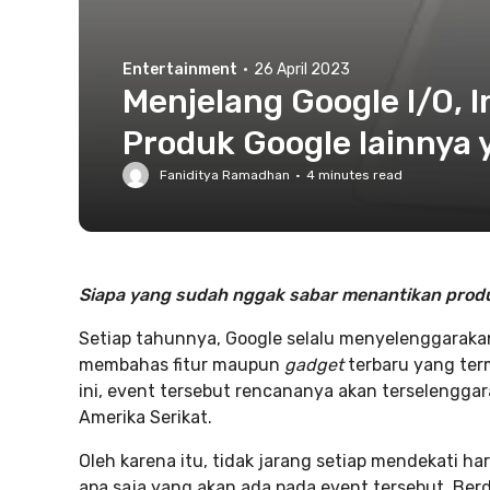
Entertainment
·
26 April 2023
Menjelang Google I/O, I
Produk Google lainnya 
Faniditya Ramadhan
·
4
minutes read
Siapa yang sudah nggak sabar menantikan produk
Setiap tahunnya, Google selalu menyelenggaraka
membahas fitur maupun
gadget
terbaru yang te
ini, event tersebut rencananya akan terselenggara
Amerika Serikat.
Oleh karena itu, tidak jarang setiap mendekati ha
apa saja yang akan ada pada event tersebut. Ber