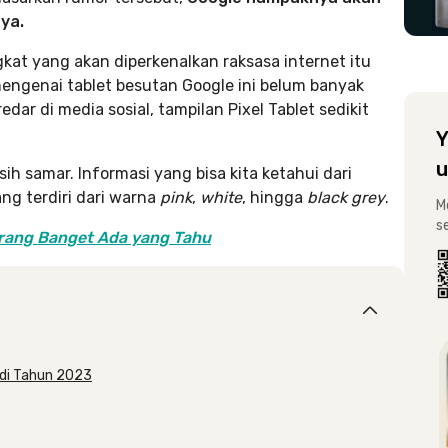
ya.
gkat yang akan diperkenalkan raksasa internet itu
 mengenai tablet besutan Google ini belum banyak
ar di media sosial, tampilan Pixel Tablet sedikit
Y
u
sih samar. Informasi yang bisa kita ketahui dari
ng terdiri dari warna
pink
,
white
, hingga
black grey
.
M
s
arang Banget Ada yang Tahu
s di Tahun 2023