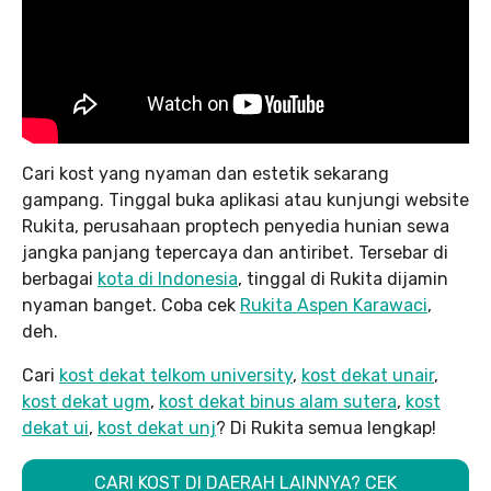
Cari kost yang nyaman dan estetik sekarang
gampang. Tinggal buka aplikasi atau kunjungi website
Rukita, perusahaan proptech penyedia hunian sewa
jangka panjang tepercaya dan antiribet. Tersebar di
berbagai
kota di Indonesia
, tinggal di Rukita dijamin
nyaman banget. Coba cek
Rukita Aspen Karawaci
,
deh.
Cari
kost dekat telkom university
,
kost dekat unair
,
kost dekat ugm
,
kost dekat binus alam sutera
,
kost
dekat ui
,
kost dekat unj
? Di Rukita semua lengkap!
CARI KOST DI DAERAH LAINNYA? CEK