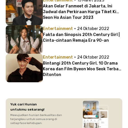
Entertainment
15 Maret 2023
Akan Gelar Fanmeet di Jakarta, Ini
Jadwal dan Perkiraan Harga Tiket Kim
Seon Ho Asian Tour 2023
·
Entertainment
24 Oktober 2022
Fakta dan Sinopsis 20th Century Girl |
Cinta-cintaan Remaja Era 90-an
·
Entertainment
24 Oktober 2022
Bintangi 20th Century Girl, 10 Drama
Korea dan Film Byeon Woo Seok Terbaik
Ditonton
Yuk cari Hunian
untukmu sekarang!
Mewujudkan hunian berkualitas dan
terjangkau untuk semua orang di
setiap fase kehidupan.