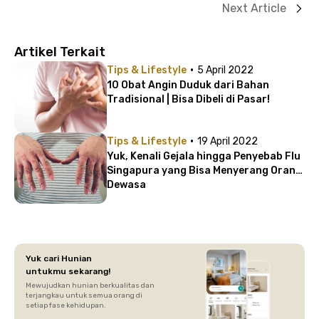
Next Article
Artikel Terkait
·
Tips & Lifestyle
5 April 2022
10 Obat Angin Duduk dari Bahan
Tradisional | Bisa Dibeli di Pasar!
·
Tips & Lifestyle
19 April 2022
Yuk, Kenali Gejala hingga Penyebab Flu
Singapura yang Bisa Menyerang Orang
Dewasa
Yuk cari Hunian
untukmu sekarang!
Mewujudkan hunian berkualitas dan
terjangkau untuk semua orang di
setiap fase kehidupan.