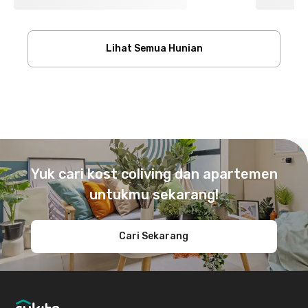
Lihat Semua Hunian
Footer
Yuk cari kost coliving dan apartemen
untukmu sekarang!
Cari Sekarang