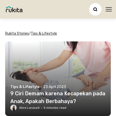
Ope
Rukita Stories
/
Tips & Lifestyle
Tips & Lifestyle
·
23 April 2023
9 Ciri Demam karena Kecapekan pada
Anak, Apakah Berbahaya?
Alice Larasati
·
5
minutes read