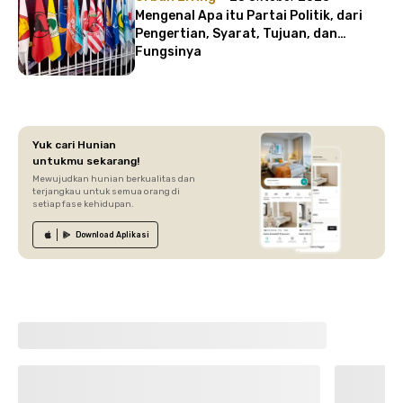
Mengenal Apa itu Partai Politik, dari
Pengertian, Syarat, Tujuan, dan
Fungsinya
Yuk cari Hunian
untukmu sekarang!
Mewujudkan hunian berkualitas dan
terjangkau untuk semua orang di
setiap fase kehidupan.
Download
Aplikasi