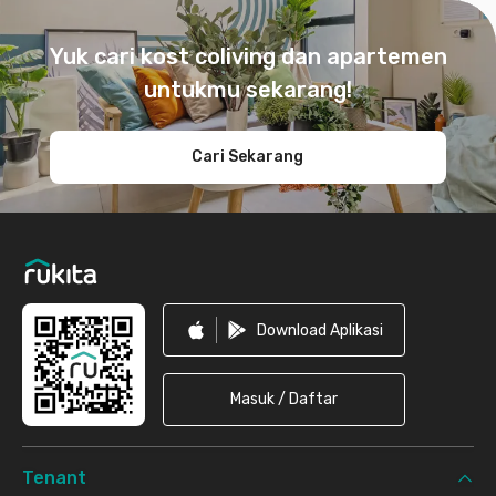
Footer
Yuk cari kost coliving dan apartemen
untukmu sekarang!
Cari Sekarang
Download Aplikasi
Masuk / Daftar
Tenant