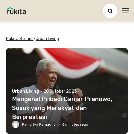
Ope
Rukita Stories
/
Urban Living
Urban Living
·
20 Oktober 2023
Mengenal Pribadi Ganjar Pranowo,
Sosok yang Merakyat dan
Berprestasi
Faniditya Ramadhan
·
6
minutes read