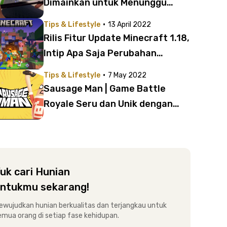
Dimainkan untuk Menunggu
Pergantian Tahun | Ada Game
·
Tips & Lifestyle
13 April 2022
Mobile sampai Game Jadul!
Rilis Fitur Update Minecraft 1.18,
Intip Apa Saja Perubahan
Terbarunya!
·
Tips & Lifestyle
7 May 2022
Sausage Man | Game Battle
Royale Seru dan Unik dengan
Karakter Sosis
uk cari Hunian
ntukmu sekarang!
ewujudkan hunian berkualitas dan terjangkau untuk
emua orang di setiap fase kehidupan.