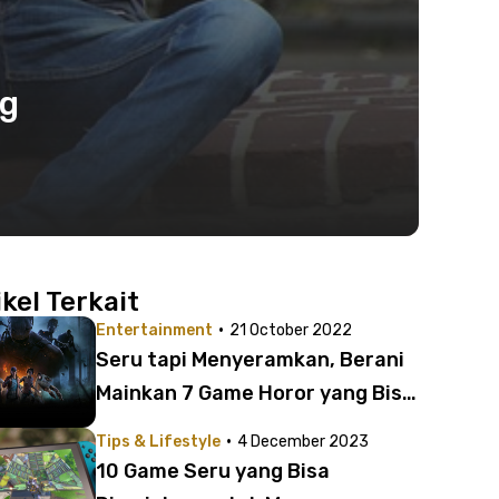
ng
ikel Terkait
·
Entertainment
21 October 2022
Seru tapi Menyeramkan, Berani
Mainkan 7 Game Horor yang Bisa
Mabar Ini?
·
Tips & Lifestyle
4 December 2023
10 Game Seru yang Bisa