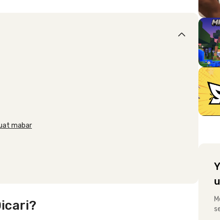
buat mabar
Y
u
M
icari?
s