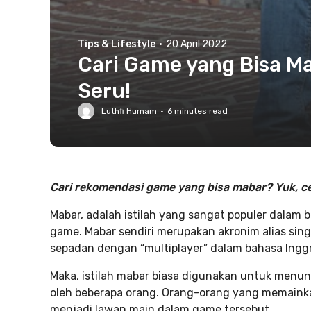
Tips & Lifestyle
·
20 April 2022
Cari Game yang Bisa Ma
Seru!
Luthfi Humam
·
6
minutes read
Cari rekomendasi game yang bisa mabar? Yuk, cek
Mabar, adalah istilah yang sangat populer dalam 
game. Mabar sendiri merupakan akronim alias sing
sepadan dengan “multiplayer” dalam bahasa Inggr
Maka, istilah mabar biasa digunakan untuk menun
oleh beberapa orang. Orang-orang yang memainka
menjadi lawan main dalam game tersebut.