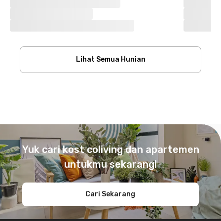
Lihat Semua Hunian
Footer
Yuk cari kost coliving dan apartemen
untukmu sekarang!
Cari Sekarang