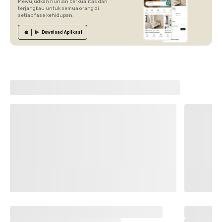
Mewujudkan hunian berkualitas dan
terjangkau untuk semua orang di
setiap fase kehidupan.
Download
Aplikasi