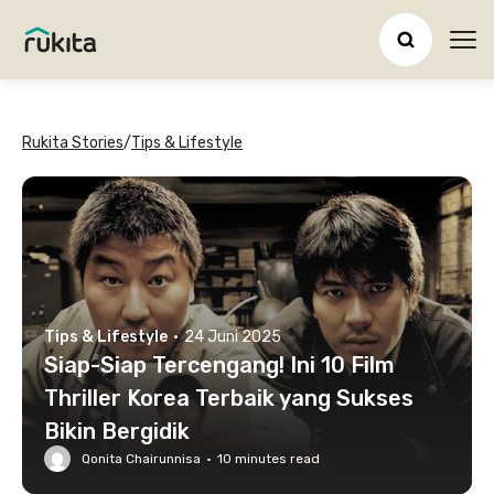
Ope
Rukita Stories
/
Tips & Lifestyle
Tips & Lifestyle
·
24 Juni 2025
Siap-Siap Tercengang! Ini 10 Film
Thriller Korea Terbaik yang Sukses
Bikin Bergidik
Qonita Chairunnisa
·
10
minutes read