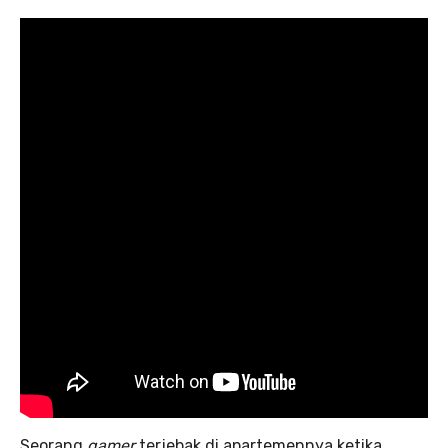
Seorang
gamer
terjebak di apartemennya ketika