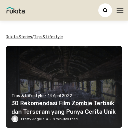
Ope
Rukita Stories
/
Tips & Lifestyle
Tips & Lifestyle
·
14 April 2022
30 Rekomendasi Film Zombie Terbaik
dan Terseram yang Punya Cerita Unik
Pretty Angelia W
·
8
minutes read