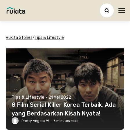
Ope
Rukita Stories
/
Tips & Lifestyle
Tips & Lifestyle
·
21 Mei 2022
8 Film Serial Killer Korea Terbaik, Ada
yang Berdasarkan Kisah Nyata!
Pretty Angelia W
·
6
minutes read