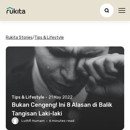
Ope
Rukita Stories
/
Tips & Lifestyle
Tips & Lifestyle
·
21 May 2022
Bukan Cengeng! Ini 8 Alasan di Balik
Tangisan Laki-laki
Luthfi Humam
·
6
minutes read