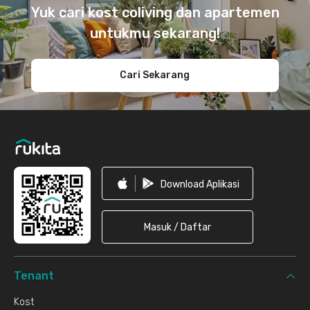
Yuk cari kost coliving dan apartemen
untukmu sekarang!
Cari Sekarang
Download Aplikasi
Masuk / Daftar
Tenant
Kost