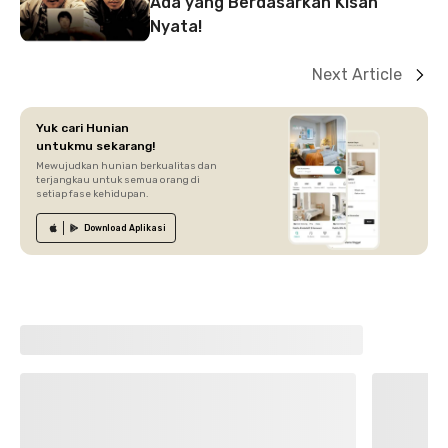
Ada yang Berdasarkan Kisah
Nyata!
Next Article
Yuk cari Hunian
untukmu sekarang!
Mewujudkan hunian berkualitas dan
terjangkau untuk semua orang di
setiap fase kehidupan.
Download
Aplikasi