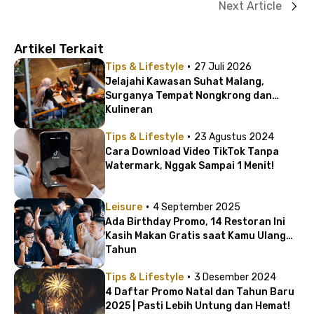
Next Article
Artikel Terkait
·
Tips & Lifestyle
27 Juli 2026
Jelajahi Kawasan Suhat Malang,
Surganya Tempat Nongkrong dan
Kulineran
·
Tips & Lifestyle
23 Agustus 2024
Cara Download Video TikTok Tanpa
Watermark, Nggak Sampai 1 Menit!
·
Leisure
4 September 2025
Ada Birthday Promo, 14 Restoran Ini
Kasih Makan Gratis saat Kamu Ulang
Tahun
·
Tips & Lifestyle
3 Desember 2024
4 Daftar Promo Natal dan Tahun Baru
2025 | Pasti Lebih Untung dan Hemat!