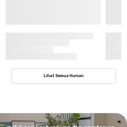
Lihat Semua Hunian
Footer