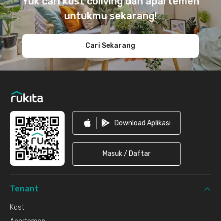
Yuk cari kost coliving dan apartemen
untukmu sekarang!
Cari Sekarang
Download Aplikasi
Masuk / Daftar
Tenant
Kost