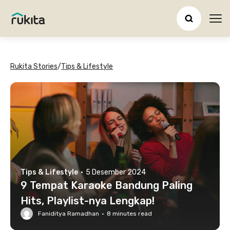
Ope
Rukita Stories
/
Tips & Lifestyle
Tips & Lifestyle
·
5 Desember 2024
9 Tempat Karaoke Bandung Paling
Hits, Playlist-nya Lengkap!
Faniditya Ramadhan
·
8
minutes read