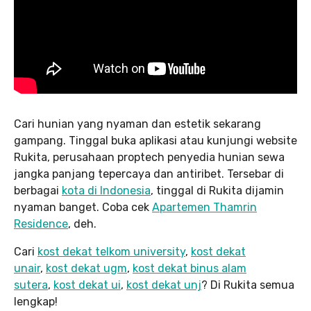
Cari hunian yang nyaman dan estetik sekarang
gampang. Tinggal buka aplikasi atau kunjungi website
Rukita, perusahaan proptech penyedia hunian sewa
jangka panjang tepercaya dan antiribet. Tersebar di
berbagai
kota di Indonesia
, tinggal di Rukita dijamin
nyaman banget. Coba cek
Apartemen Thamrin
Residence
, deh.
Cari
kost dekat telkom university
,
kost dekat
unair
,
kost dekat ugm
,
kost dekat binus alam
sutera
,
kost dekat ui
,
kost dekat unj
? Di Rukita semua
lengkap!