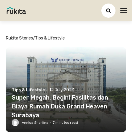
Ope
Rukita Stories
/
Tips & Lifestyle
Tips & Lifestyle
·
12 July 2023
Super Megah, Begini Fasilitas dan
Biaya Rumah Duka Grand Heaven
Surabaya
Annisa Sharfina
·
7
minutes read