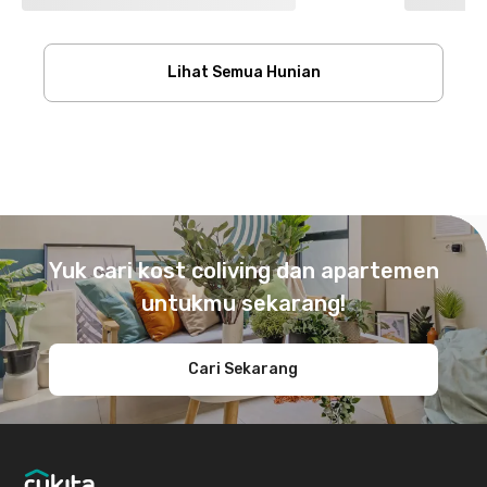
Lihat Semua Hunian
Footer
Yuk cari kost coliving dan apartemen
untukmu sekarang!
Cari Sekarang