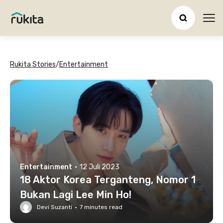
Ope
Rukita Stories
/
Entertainment
Entertainment
·
12 Juli 2023
18 Aktor Korea Terganteng, Nomor 1
Bukan Lagi Lee Min Ho!
Devi Suzanti
·
7
minutes read