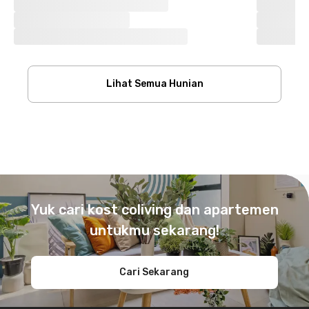
Lihat Semua Hunian
Footer
Yuk cari kost coliving dan apartemen
untukmu sekarang!
Cari Sekarang