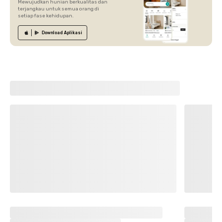
Mewujudkan hunian berkualitas dan
terjangkau untuk semua orang di
setiap fase kehidupan.
Download
Aplikasi