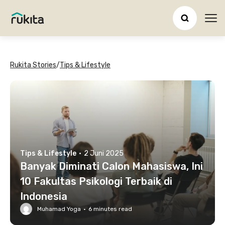
Ope
Rukita Stories
/
Tips & Lifestyle
Tips & Lifestyle
·
2 Juni 2025
Banyak Diminati Calon Mahasiswa, Ini
10 Fakultas Psikologi Terbaik di
Indonesia
Muhamad Yoga
·
6
minutes read