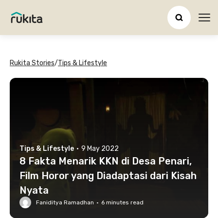
Ope
Rukita Stories
/
Tips & Lifestyle
Tips & Lifestyle
·
9 May 2022
8 Fakta Menarik KKN di Desa Penari,
Film Horor yang Diadaptasi dari Kisah
Nyata
Faniditya Ramadhan
·
6
minutes read