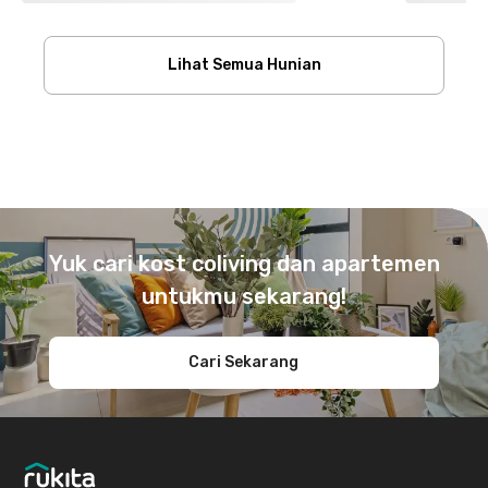
Lihat Semua Hunian
Footer
Yuk cari kost coliving dan apartemen
untukmu sekarang!
Cari Sekarang