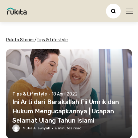
Ope
Rukita Stories
/
Tips & Lifestyle
Tips & Lifestyle
·
18 April 2022
Ini Arti dari Barakallah Fii Umrik dan
Hukum Mengucapkannya | Ucapan
Selamat Ulang Tahun Islami
Mutia Allawiyah
·
6
minutes read