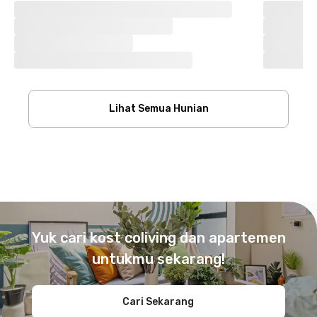
Lihat Semua Hunian
Footer
Yuk cari kost coliving dan apartemen
untukmu sekarang!
Cari Sekarang