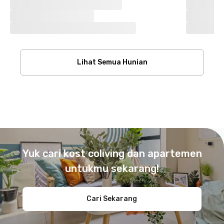
Lihat Semua Hunian
Footer
Yuk cari kost coliving dan apartemen
untukmu sekarang!
Cari Sekarang