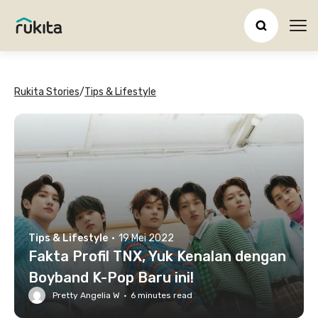
Ope
Rukita Stories
/
Tips & Lifestyle
Tips & Lifestyle
·
19 Mei 2022
Fakta Profil TNX, Yuk Kenalan dengan
Boyband K-Pop Baru ini!
Pretty Angelia W
·
6
minutes read