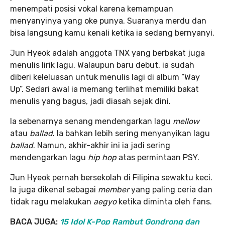
menempati posisi vokal karena kemampuan
menyanyinya yang oke punya. Suaranya merdu dan
bisa langsung kamu kenali ketika ia sedang bernyanyi.
Jun Hyeok adalah anggota TNX yang berbakat juga
menulis lirik lagu. Walaupun baru debut, ia sudah
diberi keleluasan untuk menulis lagi di album “Way
Up”. Sedari awal ia memang terlihat memiliki bakat
menulis yang bagus, jadi diasah sejak dini.
Ia sebenarnya senang mendengarkan lagu
mellow
atau
ballad
. Ia bahkan lebih sering menyanyikan lagu
ballad
. Namun, akhir-akhir ini ia jadi sering
mendengarkan lagu
hip hop
atas permintaan PSY.
Jun Hyeok pernah bersekolah di Filipina sewaktu keci.
Ia juga dikenal sebagai
member
yang paling ceria dan
tidak ragu melakukan
aegyo
ketika diminta oleh fans.
BACA JUGA:
15 Idol K-Pop Rambut Gondrong dan