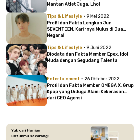
Mantan Atlet Juga, Lho!
·
Tips & Lifestyle
9 Mei 2022
Profil dan Fakta Lengkap Jun
SEVENTEEN, Karirnya Mulus di Dua
Negara!
·
Tips & Lifestyle
9 Juni 2022
Biodata dan Fakta Member Epex, Idol
Muda dengan Segudang Talenta
·
Entertainment
26 Oktober 2022
Profil dan Fakta Member OMEGA X, Grup
Kpop yang Diduga Alami Kekerasan
dari CEO Agensi
Yuk cari Hunian
untukmu sekarang!