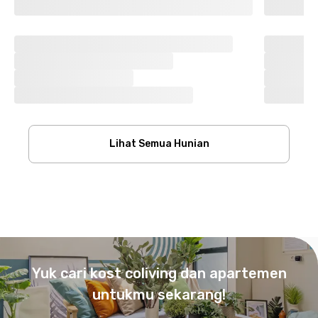
Lihat Semua Hunian
Footer
Yuk cari kost coliving dan apartemen
untukmu sekarang!