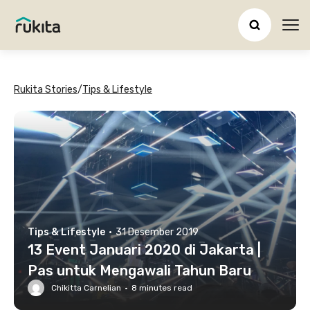
Ope
Rukita Stories
/
Tips & Lifestyle
Tips & Lifestyle
·
31 Desember 2019
13 Event Januari 2020 di Jakarta |
Pas untuk Mengawali Tahun Baru
Chikitta Carnelian
·
8
minutes read