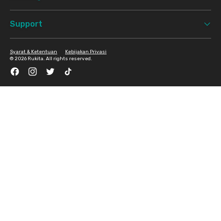
Support
Syarat & Ketentuan
Kebijakan Privasi
©
2026 Rukita. All rights reserved.
Facebook
Instagram
Twitter
TikTok