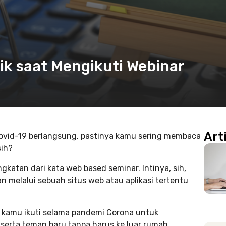
aik saat Mengikuti Webinar
Art
Covid-19 berlangsung, pastinya kamu sering membaca
sih?
gkatan dari kata web based seminar. Intinya, sih,
 melalui sebuah situs web atau aplikasi tertentu
sa kamu ikuti selama pandemi Corona untuk
erta teman baru tanpa harus ke luar rumah.