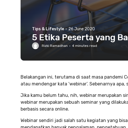
Tips & Lifestyle
·
26 June 2020
5 Etika Peserta yang B
Rizki Ramadhan
·
4
minutes read
Belakangan ini, terutama di saat masa pandemi 
atau mendengar kata ‘webinar’. Sebenarnya apa, 
Jika kamu belum tahu, nih, webinar merupakan sin
webinar merupakan sebuah seminar yang dilakukan
berbasis secara online.
Webinar sendiri jadi salah satu kegiatan yang bi
mendapatkan banyak pengalaman, pengetahuan, s