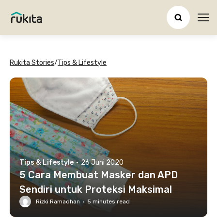
Ope
Rukita Stories
/
Tips & Lifestyle
Tips & Lifestyle
·
26 Juni 2020
5 Cara Membuat Masker dan APD
Sendiri untuk Proteksi Maksimal
Rizki Ramadhan
·
5
minutes read