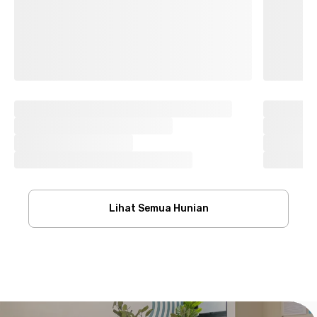
Lihat Semua Hunian
Footer