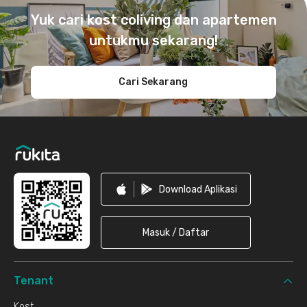
Yuk cari kost coliving dan apartemen
untukmu sekarang!
Cari Sekarang
Download Aplikasi
Masuk / Daftar
Tenant
Kost