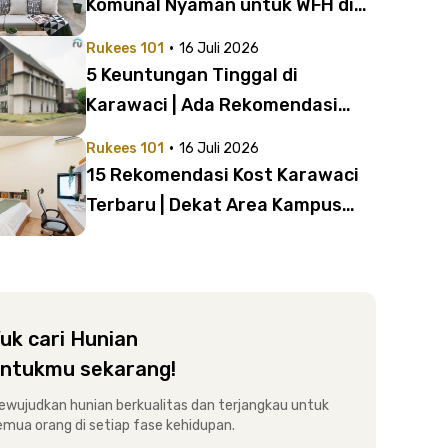
Komunal Nyaman untuk WFH di
Bawah 4 Juta!
·
Rukees 101
16 Juli 2026
5 Keuntungan Tinggal di
Karawaci | Ada Rekomendasi
Kost Dekat UPH Harga Mulai Rp1
·
Rukees 101
16 Juli 2026
Jutaan
15 Rekomendasi Kost Karawaci
Terbaru | Dekat Area Kampus
dan Perkantoran Mulai Rp1
Jutaan!
uk cari Hunian
ntukmu sekarang!
ewujudkan hunian berkualitas dan terjangkau untuk
emua orang di setiap fase kehidupan.