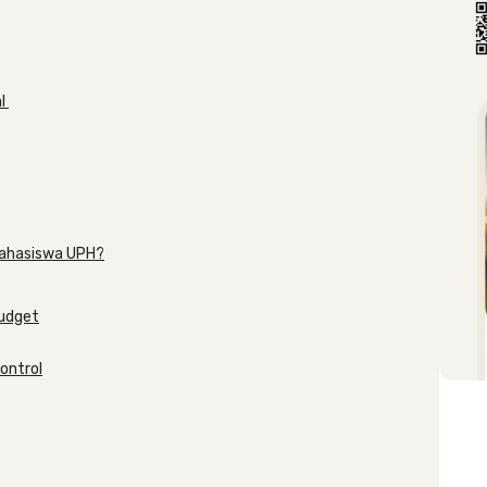
al
Mahasiswa UPH?
udget
kontrol