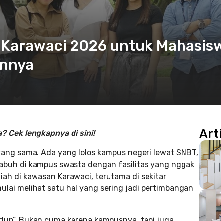
i Karawaci 2026 untuk Mahasis
annya
Art
 Cek lengkapnya di sini!
 yang sama. Ada yang lolos kampus negeri lewat SNBT,
rlabuh di kampus swasta dengan fasilitas yang nggak
ah di kawasan Karawaci, terutama di sekitar
mulai melihat satu hal yang sering jadi pertimbangan
dup”. Bukan cuma karena kampusnya, tapi juga