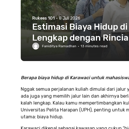
Rukees 101
·
8 Juli 2026
Estimasi Biaya Hidup d
Lengkap dengan Rinci
Faniditya Ramadhan
·
13
minutes read
Berapa biaya hidup di Karawaci untuk mahasiswa?
Nggak semua perjalanan kuliah dimulai dari jalur
ada juga yang memilih jalur lain dan akhirnya be
kalah lengkap. Kalau kamu mempertimbangkan kuli
Universitas Pelita Harapan (UPH), penting untuk 
utama: biaya hidup.
Karawaci dikenal sebagai kawasan yang cukup “hi