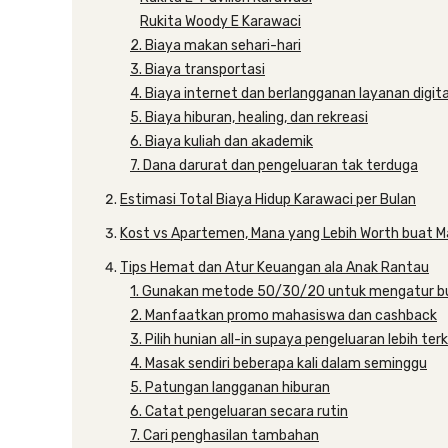
Rukita Woody E Karawaci
2. Biaya makan sehari-hari
3. Biaya transportasi
4. Biaya internet dan berlangganan layanan digit
5. Biaya hiburan, healing, dan rekreasi
6. Biaya kuliah dan akademik
7. Dana darurat dan pengeluaran tak terduga
Estimasi Total Biaya Hidup Karawaci per Bulan
Kost vs Apartemen, Mana yang Lebih Worth buat 
Tips Hemat dan Atur Keuangan ala Anak Rantau
1. Gunakan metode 50/30/20 untuk mengatur b
2. Manfaatkan promo mahasiswa dan cashback
3. Pilih hunian all-in supaya pengeluaran lebih ter
4. Masak sendiri beberapa kali dalam seminggu
5. Patungan langganan hiburan
6. Catat pengeluaran secara rutin
7. Cari penghasilan tambahan