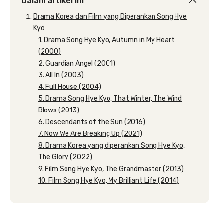
Dalam artikel ini
Drama Korea dan Film yang Diperankan Song Hye
Kyo
1. Drama Song Hye Kyo, Autumn in My Heart
(2000)
2. Guardian Angel (2001)
3. All In (2003)
4. Full House (2004)
5. Drama Song Hye Kyo, That Winter, The Wind
Blows (2013)
6. Descendants of the Sun (2016)
7. Now We Are Breaking Up (2021)
8. Drama Korea yang diperankan Song Hye Kyo,
The Glory (2022)
9. Film Song Hye Kyo, The Grandmaster (2013)
10. Film Song Hye Kyo, My Brilliant Life (2014)