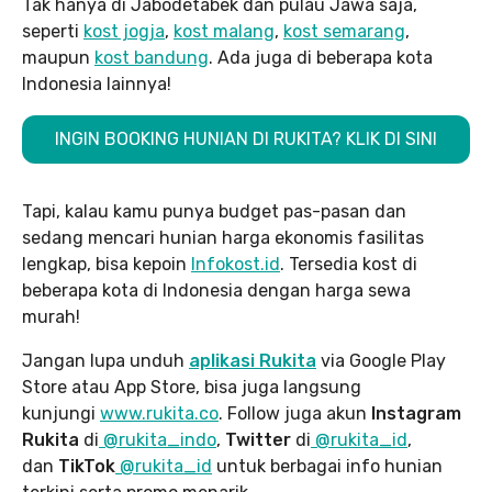
Tak hanya di Jabodetabek dan pulau Jawa saja,
seperti
kost jogja
,
kost malang
,
kost semarang
,
maupun
kost bandung
. Ada juga di beberapa kota
Indonesia lainnya!
INGIN BOOKING HUNIAN DI RUKITA? KLIK DI SINI
Tapi, kalau kamu punya budget pas-pasan dan
sedang mencari hunian harga ekonomis fasilitas
lengkap, bisa kepoin
Infokost.id
. Tersedia kost di
beberapa kota di Indonesia dengan harga sewa
murah!
Jangan lupa unduh
aplikasi Rukita
via Google Play
Store atau App Store, bisa juga langsung
kunjungi
www.rukita
.co
. Follow juga akun
Instagram
Rukita
di
@rukita_indo
,
Twitter
di
@rukita_id
,
dan
TikTok
@rukita_id
untuk berbagai info hunian