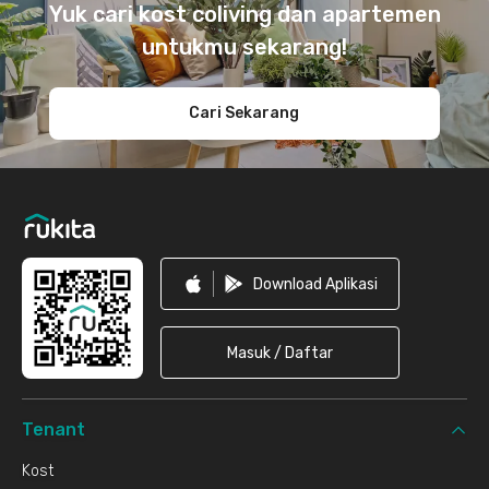
Yuk cari kost coliving dan apartemen
untukmu sekarang!
Cari Sekarang
Download Aplikasi
Masuk / Daftar
Tenant
Kost