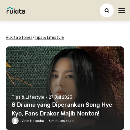
Ope
Rukita Stories
/
Tips & Lifestyle
Tips & Lifestyle
·
27 Juli 2023
8 Drama yang Diperankan Song Hye
Kyo, Fans Drakor Wajib Nonton!
Velin Natasha
·
6
minutes read